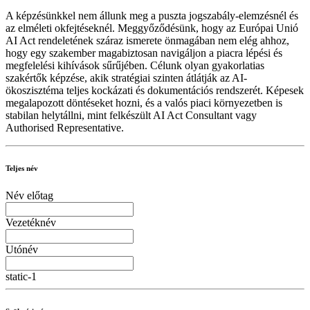
A képzésünkkel nem állunk meg a puszta jogszabály-elemzésnél és
az elméleti okfejtéseknél. Meggyőződésünk, hogy az Európai Unió
AI Act rendeletének száraz ismerete önmagában nem elég ahhoz,
hogy egy szakember magabiztosan navigáljon a piacra lépési és
megfelelési kihívások sűrűjében. Célunk olyan gyakorlatias
szakértők képzése, akik stratégiai szinten átlátják az AI-
ökoszisztéma teljes kockázati és dokumentációs rendszerét. Képesek
megalapozott döntéseket hozni, és a valós piaci környezetben is
stabilan helytállni, mint felkészült AI Act Consultant vagy
Authorised Representative.
Teljes név
Név előtag
Vezetéknév
Utónév
static-1