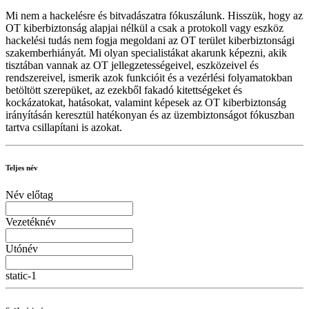
Mi nem a hackelésre és bitvadászatra fókuszálunk. Hisszük, hogy az
OT kiberbiztonság alapjai nélkül a csak a protokoll vagy eszköz
hackelési tudás nem fogja megoldani az OT terület kiberbiztonsági
szakemberhiányát. Mi olyan specialistákat akarunk képezni, akik
tisztában vannak az OT jellegzetességeivel, eszközeivel és
rendszereivel, ismerik azok funkcióit és a vezérlési folyamatokban
betöltött szerepüket, az ezekből fakadó kitettségeket és
kockázatokat, hatásokat, valamint képesek az OT kiberbiztonság
irányításán keresztül hatékonyan és az üzembiztonságot fókuszban
tartva csillapítani is azokat.
Teljes név
Név előtag
Vezetéknév
Utónév
static-1